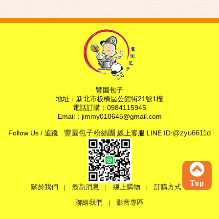
豐園包子
地址：新北市板橋區公館街21號1樓
電話訂購：0984115945
Email：jimmy010645@gmail.com
Follow Us / 追蹤
豐園包子粉絲團
線上客服 LINE ID:
@zyu6611d
Top
關於我們
最新消息
線上購物
訂購方式
|
|
|
|
聯絡我們
影音專區
|