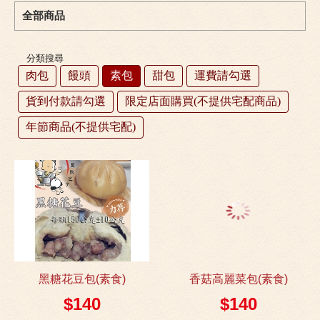
全部商品
分類搜尋
肉包
饅頭
素包
甜包
運費請勾選
貨到付款請勾選
限定店面購買(不提供宅配商品)
年節商品(不提供宅配)
黑糖花豆包(素食)
香菇高麗菜包(素食)
$140
$140