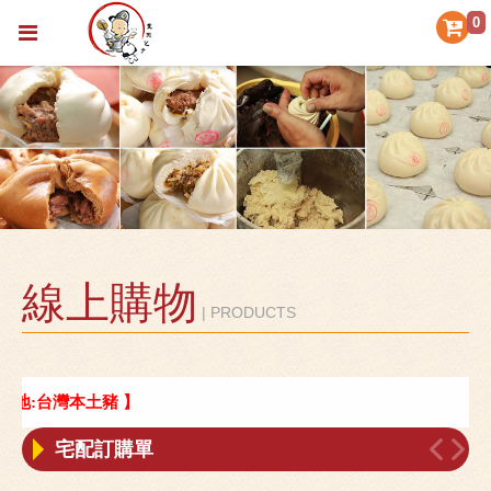
0
線上購物
| PRODUCTS
產地:台灣本土豬 】
宅配訂購單