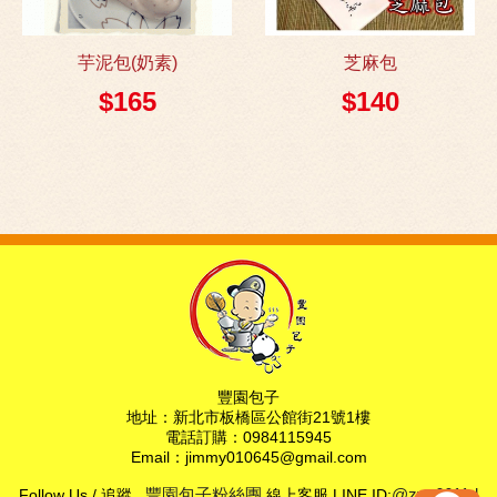
芋泥包(奶素)
芝麻包
$165
$140
豐園包子
地址：新北市板橋區公館街21號1樓
電話訂購：0984115945
Email：jimmy010645@gmail.com
Follow Us / 追蹤
豐園包子粉絲團
線上客服 LINE ID:
@zyu6611d