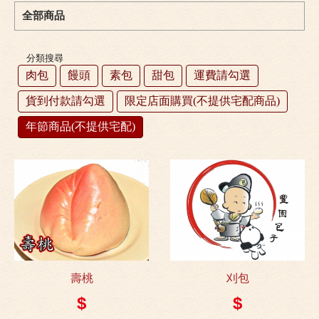
全部商品
分類搜尋
肉包
饅頭
素包
甜包
運費請勾選
貨到付款請勾選
限定店面購買(不提供宅配商品)
年節商品(不提供宅配)
壽桃
刈包
$
$