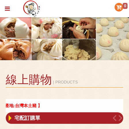
0
線上購物
| PRODUCTS
肉產地:台灣本土豬 】
宅配訂購單