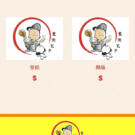
發糕
麵龜
$
$