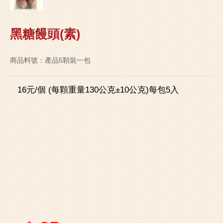
黑糖饅頭(素)
商品料號：產品5顆裝一包
16元/個 (每顆重量130公克±10公克)每包5入