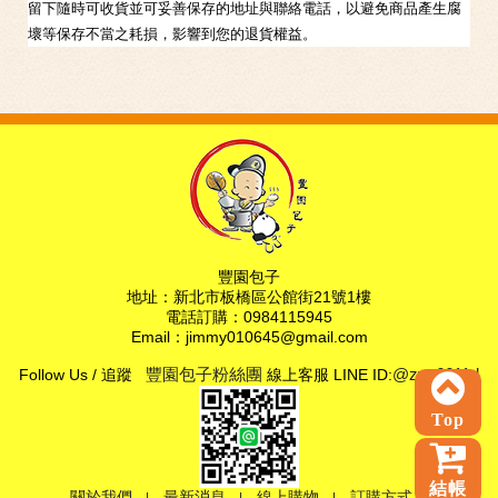
留下隨時可收貨並可妥善保存的地址與聯絡電話，以避免商品產生腐
壞等保存不當之耗損，影響到您的退貨權益。
豐園包子
地址：新北市板橋區公館街21號1樓
電話訂購：0984115945
Email：jimmy010645@gmail.com
Follow Us / 追蹤
豐園包子粉絲團
線上客服 LINE ID:
@zyu6611d
Top
結帳
關於我們
最新消息
線上購物
訂購方式
|
|
|
|