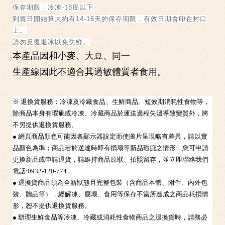
保存期限：冷凍-18度以下
到貨日開始算大約有14-16天的保存期限，有效日期會印在封口
上。
請勿反覆退冰以免失鮮。
本產品因和小麥、大豆、同一
生產線因此不適合其過敏體質者食用。
※ 退換貨服務：冷凍及冷藏食品、生鮮商品、短效期消耗性食物等，
除商品本身有瑕疵或冷凍、冷藏商品於運送過程失溫導致變質外，將
不另提供退換貨服務。
● 網頁商品顏色可能因各顯示器設定而使圖片呈現略有差異，請以實
品顏色為準；商品若於送達時即有損壞等新品瑕疵之情形，您可申請
更換新品或申請退貨，請維持商品原狀、拍照留存，並立即聯絡我們
電話:0932-120-774
● 退換貨商品須為全新狀態且完整包裝（含商品本體、附件、內外包
裝、贈品等），經解凍、腐壞、食用等保存不當所造成之商品耗損情
形，恕不提供退換貨服務。
● 辦理生鮮食品等冷凍、冷藏或消耗性食物商品之退換貨時，請務必