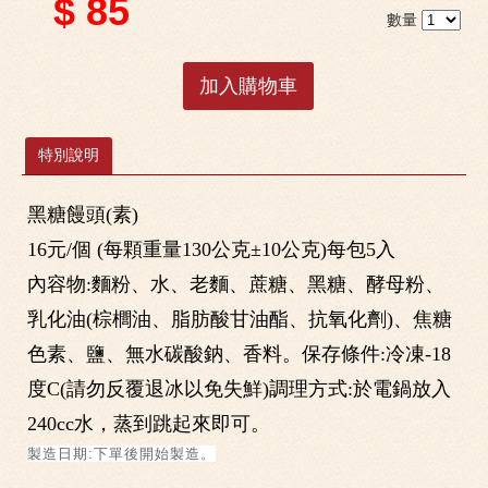
$ 85
數量
加入購物車
特別說明
黑糖饅頭(素)
16元/個 (每顆重量130公克±10公克)每包5入
內容物:麵粉、水、老麵、蔗糖、黑糖、酵母粉、
乳化油(棕櫚油、脂肪酸甘油酯、抗氧化劑)、焦糖
色素、鹽、無水碳酸鈉、香料。保存條件:冷凍-18
度C(請勿反覆退冰以免失鮮)調理方式:於電鍋放入
240cc水，蒸到跳起來即可。
製造日期:下單後開始製造。